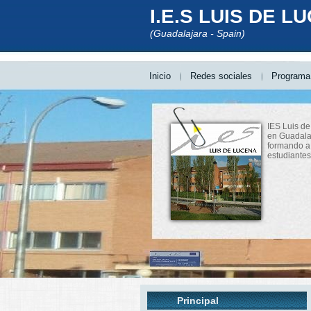
I.E.S LUIS DE L
(Guadalajara - Spain)
Inicio
Redes sociales
Programa 
IES Luis de
en Guadala
formando a
estudiantes
Principal