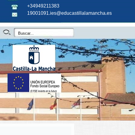
+34949211383
19001091.ies@educastillalamancha.es