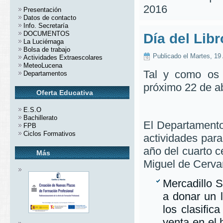
2016
Presentación
Datos de contacto
Info. Secretaría
DOCUMENTOS
Día del Lib
La Luciérnaga
Bolsa de trabajo
Publicado el Martes, 19 
Actividades Extraescolares
MeteoLucena
Tal y como os
Departamentos
próximo 22 de ab
Oferta Educativa
E.S.O
Bachillerato
E
l Departamento
FPB
Ciclos Formativos
actividades para
año del cuarto 
Más
Miguel de Cerva
Mercadillo S
a donar un l
los clasific
venta en el 